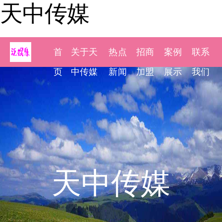
天中传媒
首
关于天
热点
招商
案例
联系
页
中传媒
新闻
加盟
展示
我们
天中传媒