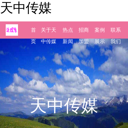
天中传媒
首
关于天
热点
招商
案例
联系
页
中传媒
新闻
加盟
展示
我们
天中传媒